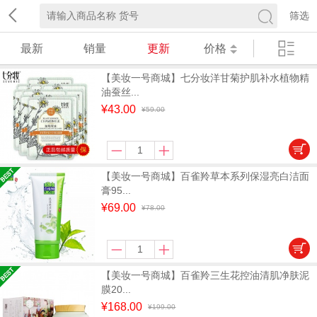
筛选
最新
销量
更新
价格
【美妆一号商城】七分妆洋甘菊护肌补水植物精
油蚕丝...
¥43.00
¥59.00
【美妆一号商城】百雀羚草本系列保湿亮白洁面
膏95...
¥69.00
¥78.00
【美妆一号商城】百雀羚三生花控油清肌净肤泥
膜20...
¥168.00
¥199.00