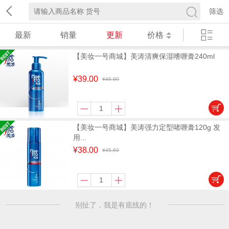
筛选
最新
销量
更新
价格
【美妆一号商城】美涛清爽保湿嗜喱膏240ml
¥39.00
¥46.80
【美妆一号商城】美涛强力定型啫喱膏120g 发
用...
¥38.00
¥45.60
别扯了，我是有底线的！