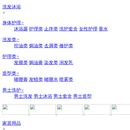
洗发沐浴
>
身体护理
>
沐浴露
护理类
止痒类
洗护套盒
女性护理
香水
洗发类
>
控油类
焗油类
去屑类
修护类
护理类
>
发膜类
焗油膏
染发类
润发乳
造型类
>
啫喱膏
发蜡类
啫喱水
喷雾类
男士洗护
>
男士洗发
男士沐浴
男士套盒
男士造型
家居用品
>