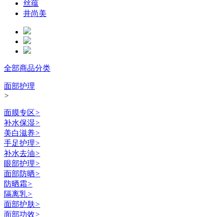
丝蕴
井尚美
全部商品分类
面部护理
>
面膜专区
>
补水保湿
>
美白滋养
>
手足护理
>
补水去油
>
眼部护理
>
面部防晒
>
防晒霜
>
隔离乳
>
面部护肤
>
面部功效
>