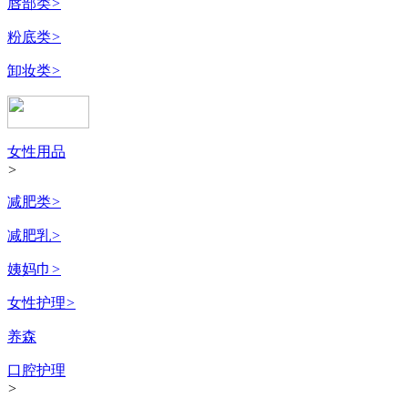
唇部类
>
粉底类
>
卸妆类
>
女性用品
>
减肥类
>
减肥乳
>
姨妈巾
>
女性护理
>
养森
口腔护理
>