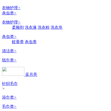
衣物护理
>
杀虫类
>
衣物护理
>
柔顺剂
洗衣液
洗衣粉
洗衣皂
杀虫类
>
蚊香类
杀虫类
清洁类
>
纸巾类
>
蓝月亮
针织毛巾
>
浴巾类
>
毛巾类
>