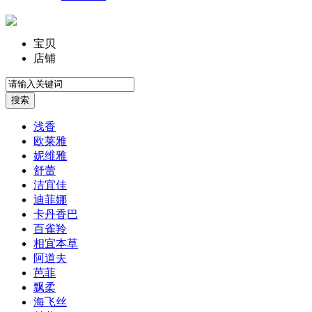
宝贝
店铺
浅香
欧莱雅
妮维雅
舒蕾
洁宜佳
迪菲娜
卡丹香巴
百雀羚
相宜本草
阿道夫
芭菲
飘柔
海飞丝