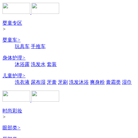
婴童专区
>
婴童车
>
玩具车
手推车
身体护理
>
沐浴露
洗发水
套装
儿童护理
>
洗衣液
尿布湿
牙膏
牙刷
洗发沐浴
爽身粉
膏霜类
湿巾
时尚彩妆
>
眼部类
>