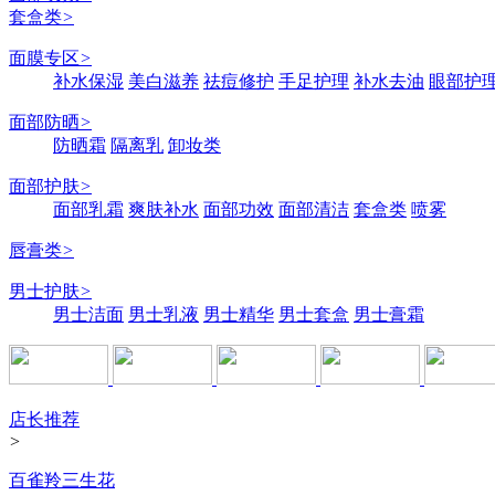
套盒类
>
面膜专区
>
补水保湿
美白滋养
祛痘修护
手足护理
补水去油
眼部护
面部防晒
>
防晒霜
隔离乳
卸妆类
面部护肤
>
面部乳霜
爽肤补水
面部功效
面部清洁
套盒类
喷雾
唇膏类
>
男士护肤
>
男士洁面
男士乳液
男士精华
男士套盒
男士膏霜
店长推荐
>
百雀羚三生花