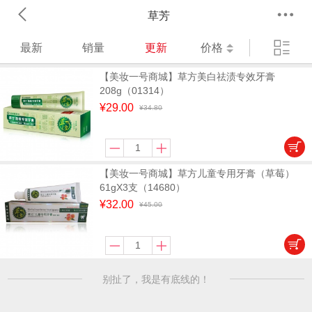
草芳
最新
销量
更新
价格
【美妆一号商城】草方美白祛渍专效牙膏
208g（01314）
¥29.00
¥34.80
【美妆一号商城】草方儿童专用牙膏（草莓）
61gX3支（14680）
¥32.00
¥45.00
别扯了，我是有底线的！