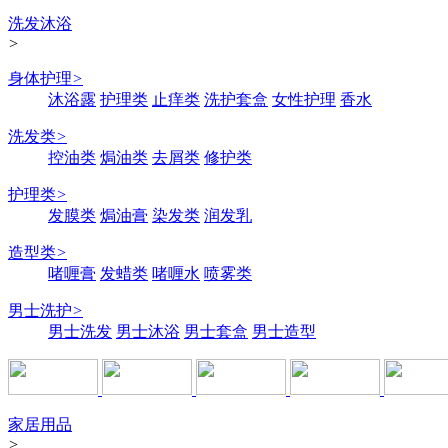
洗发沐浴
>
身体护理
>
沐浴露
护理类
止痒类
洗护套盒
女性护理
香水
洗发类
>
控油类
焗油类
去屑类
修护类
护理类
>
发膜类
焗油膏
染发类
润发乳
造型类
>
啫喱膏
发蜡类
啫喱水
喷雾类
男士洗护
>
男士洗发
男士沐浴
男士套盒
男士造型
家居用品
>