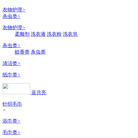
衣物护理
>
杀虫类
>
衣物护理
>
柔顺剂
洗衣液
洗衣粉
洗衣皂
杀虫类
>
蚊香类
杀虫类
清洁类
>
纸巾类
>
蓝月亮
针织毛巾
>
浴巾类
>
毛巾类
>