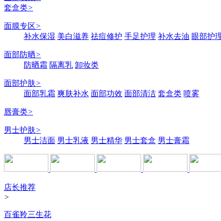
套盒类
>
面膜专区
>
补水保湿
美白滋养
祛痘修护
手足护理
补水去油
眼部护
面部防晒
>
防晒霜
隔离乳
卸妆类
面部护肤
>
面部乳霜
爽肤补水
面部功效
面部清洁
套盒类
喷雾
唇膏类
>
男士护肤
>
男士洁面
男士乳液
男士精华
男士套盒
男士膏霜
店长推荐
>
百雀羚三生花