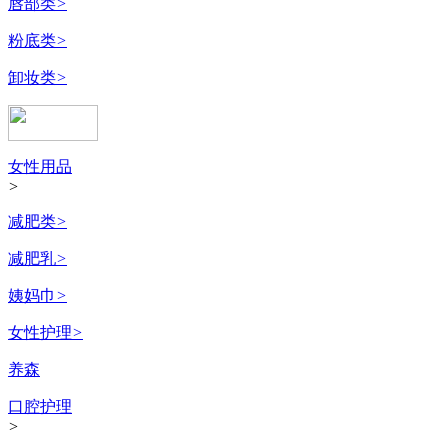
唇部类
>
粉底类
>
卸妆类
>
女性用品
>
减肥类
>
减肥乳
>
姨妈巾
>
女性护理
>
养森
口腔护理
>