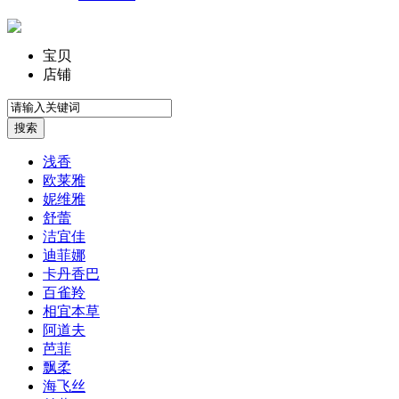
宝贝
店铺
浅香
欧莱雅
妮维雅
舒蕾
洁宜佳
迪菲娜
卡丹香巴
百雀羚
相宜本草
阿道夫
芭菲
飘柔
海飞丝