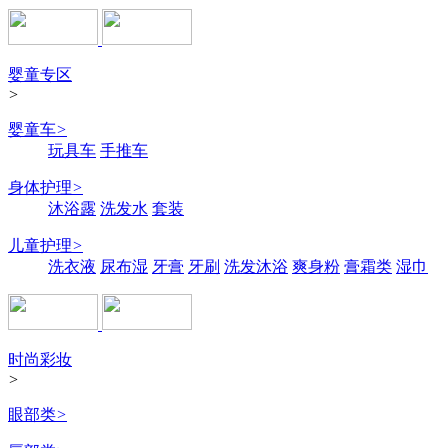
婴童专区
>
婴童车
>
玩具车
手推车
身体护理
>
沐浴露
洗发水
套装
儿童护理
>
洗衣液
尿布湿
牙膏
牙刷
洗发沐浴
爽身粉
膏霜类
湿巾
时尚彩妆
>
眼部类
>