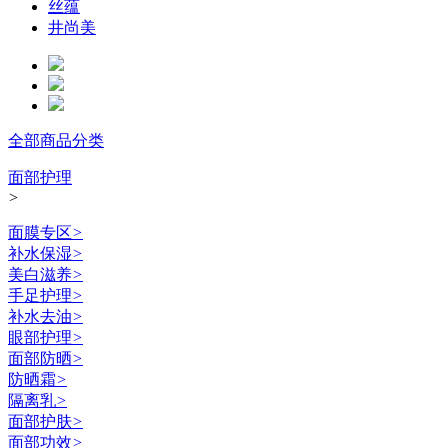
丝蕴
井尚美
全部商品分类
面部护理
>
面膜专区
>
补水保湿
>
美白滋养
>
手足护理
>
补水去油
>
眼部护理
>
面部防晒
>
防晒霜
>
隔离乳
>
面部护肤
>
面部功效
>