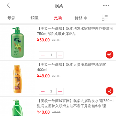
飘柔
最新
销量
更新
价格
【美妆一号商城】飘柔洗发水家庭护理芦荟滋润
750m洁净l柔顺止痒正品
¥59.00
¥69.00
【美妆一号商城】飘柔人参滋源修护洗发露
400ml
¥48.00
¥59.00
【美妆一号商城官网】飘柔去屑洗发水/露750ml
滋润去屑持久顺滑去油不发干秀发精华护理
¥48.00
¥69.00